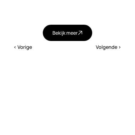
Contact
Email
LinkedIn
Instagram
© Kate Snow Design 2026
Bekijk meer
< Vorige
Volgende >