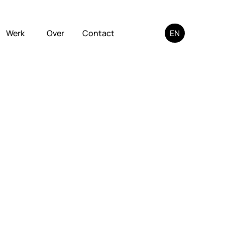
EN
Werk
Over
Contact
Werk
Over
Contact
Email
LinkedIn
Instagram